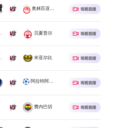
奥林匹亚科斯
德红星
贝夏普尔
斯拉发
米亚尔比
阿拉特阿美尼亚
费内巴切