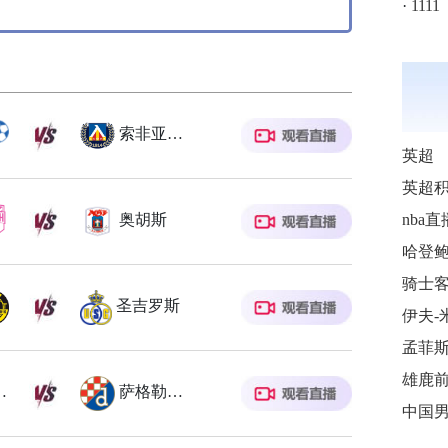
·
1111
索非亚列夫斯基
英超
英超
nba直
奥胡斯
圣吉罗斯
伊夫-
孟菲
基列斯
萨格勒布迪纳摩
中国