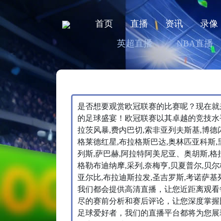
首页
直播
资讯
录像
英超直播
NBA直播
是否想要观赏欧冠联赛的比赛呢？现在就
的足球盛宴！欧冠联赛以其卓越的竞技水
拉茨风暴,费内巴切,索非亚列夫斯基,博德
格莱德红星,布拉格斯巴达,奥林匹亚科斯,
列斯,萨巴赫,阿拉特阿美尼亚、奥胡斯,格
格勒布迪纳摩,采列,奈梅亨,贝夏普尔,贝
亚尔比,布拉迪斯拉发,圣吉罗斯,考诺萨
我们都会提供高清直播，让您近距离观看
尽的赛前分析和赛后评论，让您深度掌握
足球爱好者，我们的直播平台都将为您展