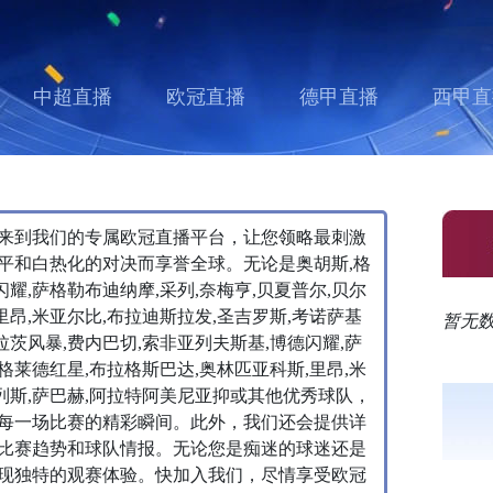
中超直播
欧冠直播
德甲直播
西甲直
来到我们的专属欧冠直播平台，让您领略最刺激
平和白热化的对决而享誉全球。无论是奥胡斯,格
闪耀,萨格勒布迪纳摩,采列,奈梅亨,贝夏普尔,贝尔
里昂,米亚尔比,布拉迪斯拉发,圣吉罗斯,考诺萨基
暂无
拉茨风暴,费内巴切,索非亚列夫斯基,博德闪耀,萨
尔格莱德红星,布拉格斯巴达,奥林匹亚科斯,里昂,米
基列斯,萨巴赫,阿拉特阿美尼亚抑或其他优秀球队，
每一场比赛的精彩瞬间。此外，我们还会提供详
比赛趋势和球队情报。无论您是痴迷的球迷还是
现独特的观赛体验。快加入我们，尽情享受欧冠