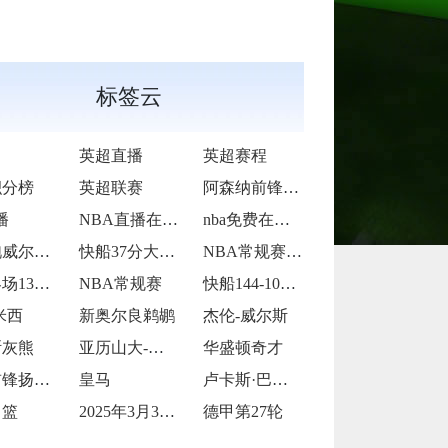
标签云
英超直播
英超赛程
积分榜
英超联赛
阿森纳前锋热苏斯
播
NBA直播在线观看
nba免费在线高清直播
哈登鲍威尔合砍70分
快船37分大胜爵士
NBA常规赛继续进行
骑士客场130-111大胜篮网
NBA常规赛
快船144-107大胜爵士
米西
新奥尔良鹈鹕
杰伦-威尔斯
斯灰熊
亚历山大-萨尔
华盛顿奇才
雄鹿前锋扬尼斯-安特托昆博
皇马
卢卡斯·巴斯克斯
男篮
2025年3月30日
德甲第27轮